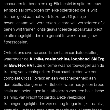
schouders tot benen en rug. Elk toestel is splinternieuw
en speciaal ontworpen om elke spiergroep die je wilt
trainen goed aan het werk te zetten. Of je nu je
bovenlichaam wilt versterken, je core wilt verbeteren of je
benen wilt trainen, onze geavanceerde apparatuur biedt
je alle mogelijkheden om gericht te werken aan jouw
fitnessdoelen.
Ontdek ons diverse assortiment aan cardiotoestellen,
waaronder de
Airbike
,
roeimachine
,
loopband
,
SkiErg
en
BowFlex HVT
, die enorme waarde toevoegen aan de
training van vechtsporters. Daarnaast bieden we een
compleet CrossFit-rack en een verscheidenheid aan
dumbbells, stangen en kettlebells, waarmee je een breed
scala aan oefeningen kunt uitvoeren voor een holistische
training, van kracht tot cardio. Deze veelzijdige
trainingsmogelijkheden zijn nu nog toegankelijker dankzij
onze nieuwste toevoegingen, met als doel al onze leden