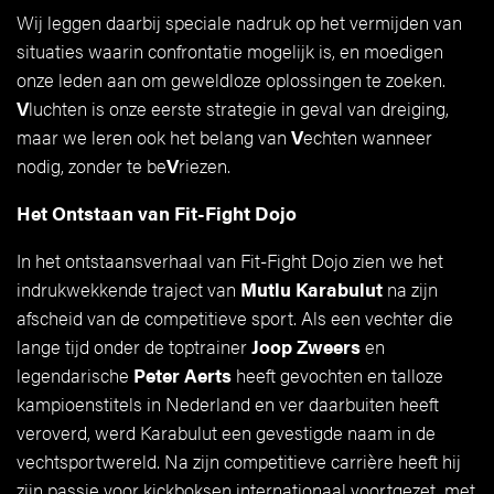
Wij leggen daarbij speciale nadruk op het vermijden van
situaties waarin confrontatie mogelijk is, en moedigen
onze leden aan om geweldloze oplossingen te zoeken.
V
luchten is onze eerste strategie in geval van dreiging,
maar we leren ook het belang van
V
echten wanneer
nodig, zonder te be
V
riezen.
Het Ontstaan van Fit-Fight Dojo
In het ontstaansverhaal van Fit-Fight Dojo zien we het
indrukwekkende traject van
Mutlu Karabulut
na zijn
afscheid van de competitieve sport. Als een vechter die
lange tijd onder de toptrainer
Joop Zweers
en
legendarische
Peter Aerts
heeft gevochten en talloze
kampioenstitels in Nederland en ver daarbuiten heeft
veroverd, werd Karabulut een gevestigde naam in de
vechtsportwereld. Na zijn competitieve carrière heeft hij
zijn passie voor kickboksen internationaal voortgezet, met