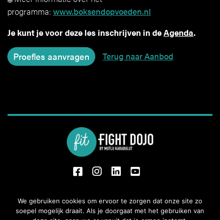
programma:
www.boksendopvoeden.nl
Je kunt je voor deze les inschrijven in de
Agenda
.
Terug naar Aanbod
fb
Insta
Li
Yt
Oude Boekeloseweg 31,
We gebruiken cookies om ervoor te zorgen dat onze site zo
soepel mogelijk draait. Als je doorgaat met het gebruiken van
7553 DS Hengelo