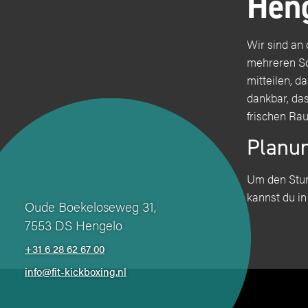
Hen
Wir sind an
mehreren Sc
mitteilen, d
dankbar, das
frischen Ra
Planu
Um den Stun
kannst du i
Oude Boekeloseweg 31,
7553 DS Hengelo
+31 6 28 62 67 00
info@fit-kickboxing.nl