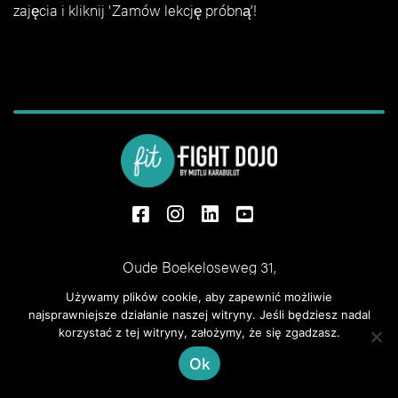
zajęcia i kliknij 'Zamów lekcję próbną’!
fb
Insta
Li
Yt
Oude Boekeloseweg 31,
7553 DS Hengelo
Używamy plików cookie, aby zapewnić możliwie
+31 6 28 62 67 00
info@fit-kickboxing.nl
najsprawniejsze działanie naszej witryny. Jeśli będziesz nadal
korzystać z tej witryny, założymy, że się zgadzasz.
Privacybeleid
|
Algemene voorwaarden
Ok